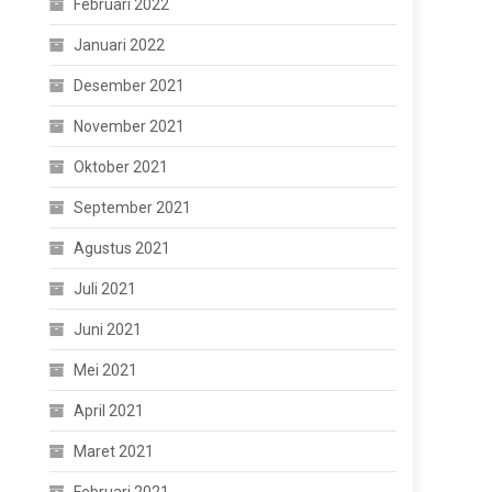
Februari 2022
Januari 2022
Desember 2021
November 2021
Oktober 2021
September 2021
Agustus 2021
Juli 2021
Juni 2021
Mei 2021
April 2021
Maret 2021