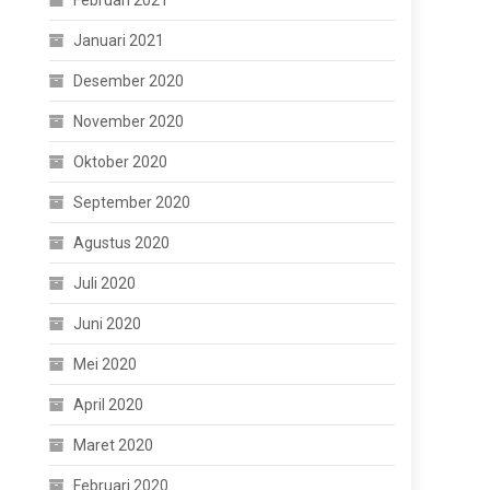
Februari 2021
Januari 2021
Desember 2020
November 2020
Oktober 2020
September 2020
Agustus 2020
Juli 2020
Juni 2020
Mei 2020
April 2020
Maret 2020
Februari 2020