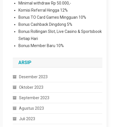
Minimal withdraw Rp 50.000,-
Komisi Referral Hingga 12%
Bonus TO Card Games Mingguan 10%
Bonus Cashback Dingdong 5%
Bonus Rollingan Slot, Live Casino & Sportsbook
Setiap Hari
Bonus Member Baru 10%
ARSIP
Desember 2023
Oktober 2023
September 2023
Agustus 2023
Juli 2023