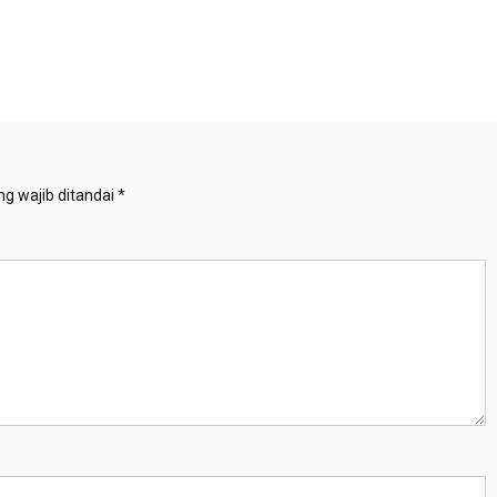
g wajib ditandai
*