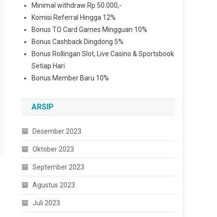
Minimal withdraw Rp 50.000,-
Komisi Referral Hingga 12%
Bonus TO Card Games Mingguan 10%
Bonus Cashback Dingdong 5%
Bonus Rollingan Slot, Live Casino & Sportsbook
Setiap Hari
Bonus Member Baru 10%
ARSIP
Desember 2023
Oktober 2023
September 2023
Agustus 2023
Juli 2023