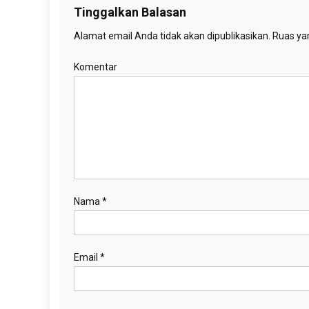
Tinggalkan Balasan
Alamat email Anda tidak akan dipublikasikan.
Ruas yan
Komentar
Nama
*
Email
*