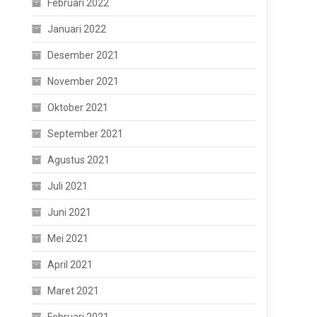
Februari 2022
Januari 2022
Desember 2021
November 2021
Oktober 2021
September 2021
Agustus 2021
Juli 2021
Juni 2021
Mei 2021
April 2021
Maret 2021