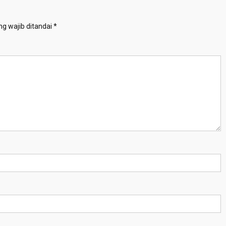
g wajib ditandai
*