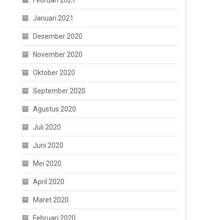
Februari 2021
Januari 2021
Desember 2020
November 2020
Oktober 2020
September 2020
Agustus 2020
Juli 2020
Juni 2020
Mei 2020
April 2020
Maret 2020
Februari 2020