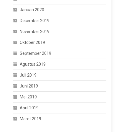
Januari 2020
Desember 2019
November 2019
Oktober 2019
September 2019
Agustus 2019
Juli 2019
Juni 2019
Mei 2019
April 2019
Maret 2019