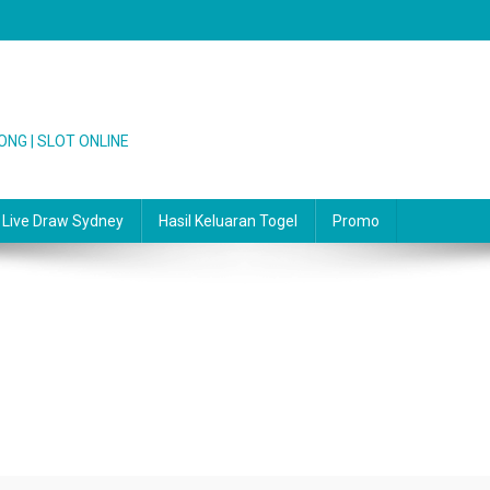
ONG | SLOT ONLINE
Live Draw Sydney
Hasil Keluaran Togel
Promo