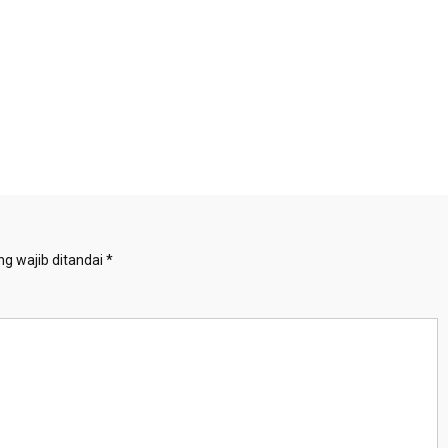
g wajib ditandai
*