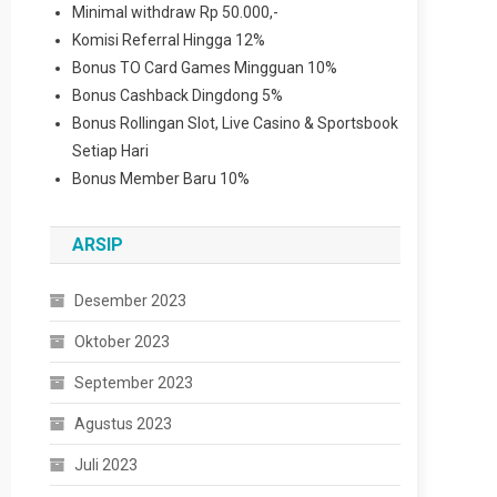
Minimal withdraw Rp 50.000,-
Komisi Referral Hingga 12%
Bonus TO Card Games Mingguan 10%
Bonus Cashback Dingdong 5%
Bonus Rollingan Slot, Live Casino & Sportsbook
Setiap Hari
Bonus Member Baru 10%
ARSIP
Desember 2023
Oktober 2023
September 2023
Agustus 2023
Juli 2023