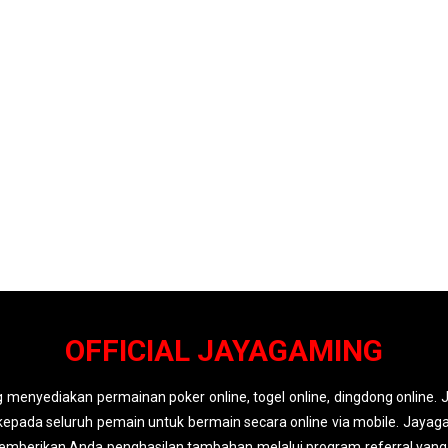
OFFICIAL JAYAGAMING
menyediakan permainan poker online, togel online, dingdong online. J
epada seluruh pemain untuk bermain secara online via mobile. Jayag
rikan Anda penghasilan tambahan melalui program referral yang tel