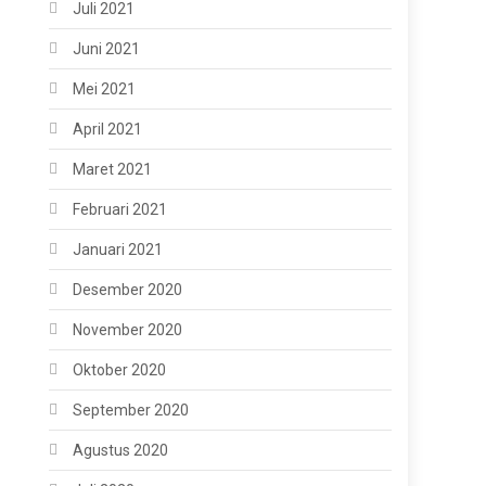
Juli 2021
Juni 2021
Mei 2021
April 2021
Maret 2021
Februari 2021
Januari 2021
Desember 2020
November 2020
Oktober 2020
September 2020
Agustus 2020