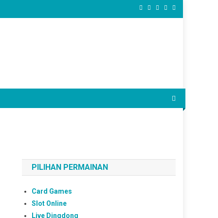
PILIHAN PERMAINAN
Card Games
Slot Online
Live Dingdong