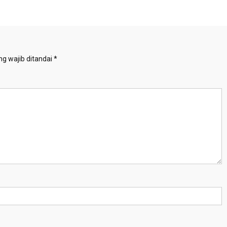
g wajib ditandai
*