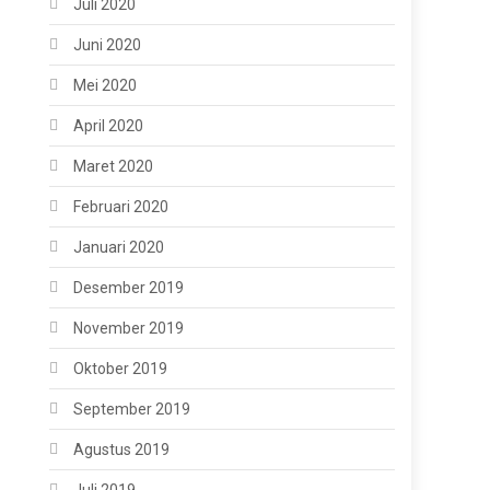
Juli 2020
Juni 2020
Mei 2020
April 2020
Maret 2020
Februari 2020
Januari 2020
Desember 2019
November 2019
Oktober 2019
September 2019
Agustus 2019