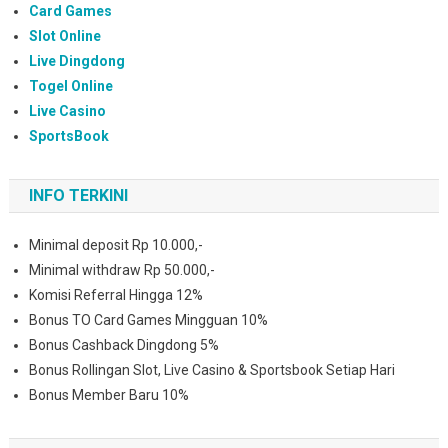
Card Games
Slot Online
Live Dingdong
Togel Online
Live Casino
SportsBook
INFO TERKINI
Minimal deposit Rp 10.000,-
Minimal withdraw Rp 50.000,-
Komisi Referral Hingga 12%
Bonus TO Card Games Mingguan 10%
Bonus Cashback Dingdong 5%
Bonus Rollingan Slot, Live Casino & Sportsbook Setiap Hari
Bonus Member Baru 10%