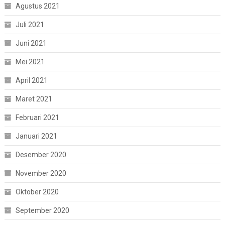
Agustus 2021
Juli 2021
Juni 2021
Mei 2021
April 2021
Maret 2021
Februari 2021
Januari 2021
Desember 2020
November 2020
Oktober 2020
September 2020