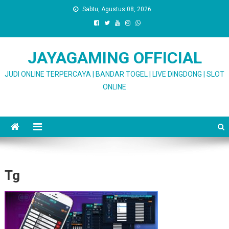
Skip to content
Sabtu, Agustus 08, 2026
JAYAGAMING OFFICIAL
JUDI ONLINE TERPERCAYA | BANDAR TOGEL | LIVE DINGDONG | SLOT
ONLINE
Tg