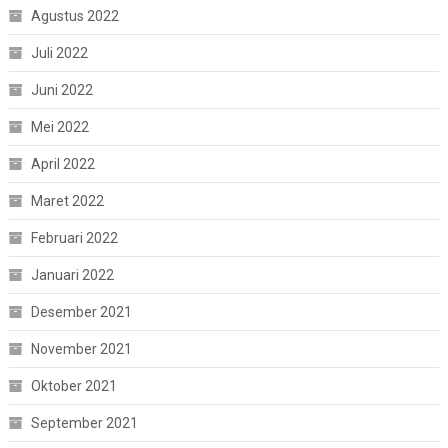
Agustus 2022
Juli 2022
Juni 2022
Mei 2022
April 2022
Maret 2022
Februari 2022
Januari 2022
Desember 2021
November 2021
Oktober 2021
September 2021