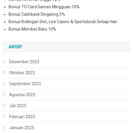
Bonus TO Card Games Mingguan 10%
Bonus Cashback Dingdong 5%
Bonus Rollingan Slot, Live Casino & Sportsbook Setiap Hari
Bonus Member Baru 10%
ARSIP
Desember 2023
Oktober 2023
September 2023
Agustus 2023
Juli 2023
Februari 2023
Januari 2023