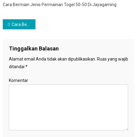
Cara Bermain Jenis Permainan Togel 50-50 Di Jayagaming
Navigasi pos
Cara Bermain Jenis Permainan Togel 50-50 Di Jayagaming
Tinggalkan Balasan
Alamat email Anda tidak akan dipublikasikan.
Ruas yang wajib
ditandai
*
Komentar