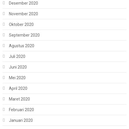
Desember 2020
November 2020
Oktober 2020
September 2020
Agustus 2020
Juli 2020
Juni 2020
Mei 2020
April 2020
Maret 2020
Februari 2020
Januari 2020