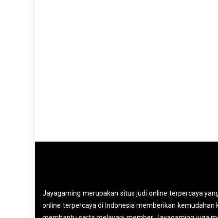
Jayagaming merupakan situs judi online terpercaya yang 
online terpercaya di Indonesia memberikan kemudahan k
membantu serta melayani member. Jayagaming juga membe