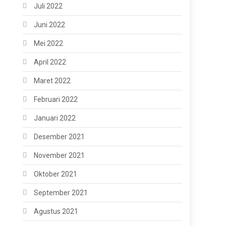
Juli 2022
Juni 2022
Mei 2022
April 2022
Maret 2022
Februari 2022
Januari 2022
Desember 2021
November 2021
Oktober 2021
September 2021
Agustus 2021