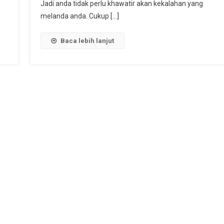
Jadi anda tidak perlu khawatir akan kekalahan yang
melanda anda. Cukup […]
Baca lebih lanjut