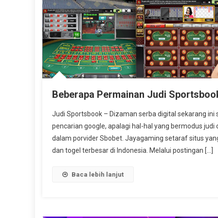
Beberapa Permainan Judi Sportsbook
Judi Sportsbook – Dizaman serba digital sekarang 
pencarian google, apalagi hal-hal yang bermodus judi o
dalam porvider Sbobet. Jayagaming setaraf situs yang
dan togel terbesar di Indonesia. Melalui postingan […]
Baca lebih lanjut