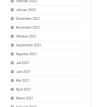
Februari 2022
Januari 2022
Desember 2021
November 2021
Oktober 2021
September 2021
Agustus 2021
Juli 2021
Juni 2021
Mei 2021
April 2021
Maret 2021