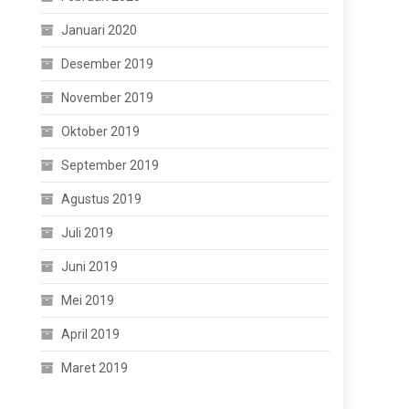
Januari 2020
Desember 2019
November 2019
Oktober 2019
September 2019
Agustus 2019
Juli 2019
Juni 2019
Mei 2019
April 2019
Maret 2019