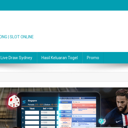
ONG | SLOT ONLINE
Live Draw Sydney
Hasil Keluaran Togel
Promo