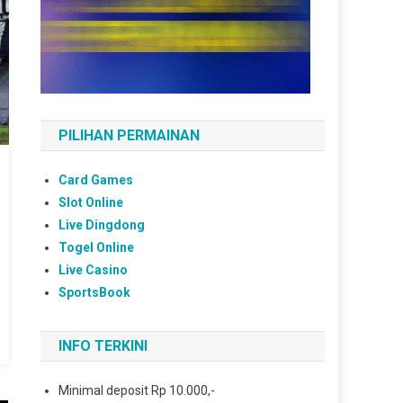
PILIHAN PERMAINAN
Card Games
Slot Online
Live Dingdong
Togel Online
Live Casino
SportsBook
INFO TERKINI
Minimal deposit Rp 10.000,-