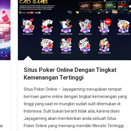
a
Situs Poker Online Dengan Tingkat
Kemenangan Tertinggi
Situs Poker Online – Jayagaming merupakan tempat
bermain game online dengan tingkat kemenangan yang
tinggi yang saat ini mungkin sudah sulit ditemukan di
Indonesia. Sulit bukan berarti tidak ada, karena disini
Jayagaming akan memberikan anda sebuah Situs
ar
Poker Online yang memang memiliki Winrate Tertinggi.