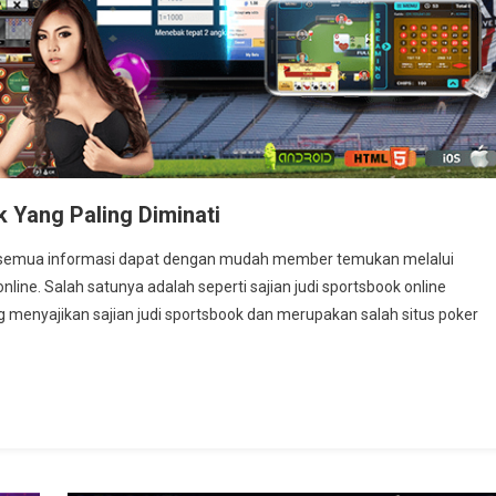
 Yang Paling Diminati
ini semua informasi dapat dengan mudah member temukan melalui
nline. Salah satunya adalah seperti sajian judi sportsbook online
 menyajikan sajian judi sportsbook dan merupakan salah situs poker