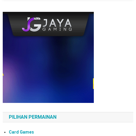
PILIHAN PERMAINAN
Card Games