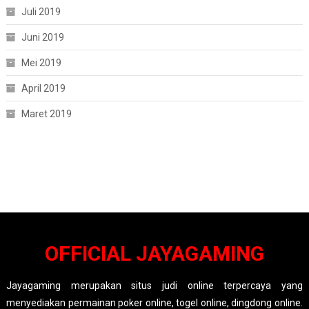
Juli 2019
Juni 2019
Mei 2019
April 2019
Maret 2019
OFFICIAL JAYAGAMING
Jayagaming merupakan situs judi online terpercaya yang
menyediakan permainan poker online, togel online, dingdong online.