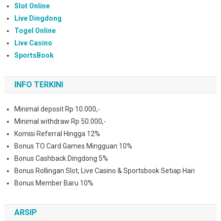
Slot Online
Live Dingdong
Togel Online
Live Casino
SportsBook
INFO TERKINI
Minimal deposit Rp 10.000,-
Minimal withdraw Rp 50.000,-
Komisi Referral Hingga 12%
Bonus TO Card Games Mingguan 10%
Bonus Cashback Dingdong 5%
Bonus Rollingan Slot, Live Casino & Sportsbook Setiap Hari
Bonus Member Baru 10%
ARSIP