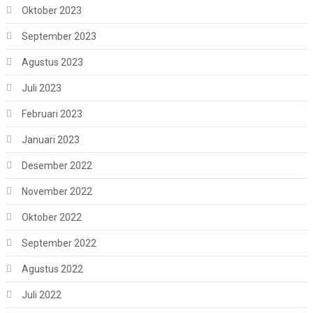
Oktober 2023
September 2023
Agustus 2023
Juli 2023
Februari 2023
Januari 2023
Desember 2022
November 2022
Oktober 2022
September 2022
Agustus 2022
Juli 2022