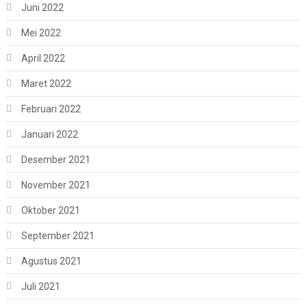
Juni 2022
Mei 2022
April 2022
Maret 2022
Februari 2022
Januari 2022
Desember 2021
November 2021
Oktober 2021
September 2021
Agustus 2021
Juli 2021