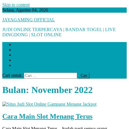
Skip to content
Selasa, Agustus 04, 2026
JAYAGAMING OFFICIAL
JUDI ONLINE TERPERCAYA | BANDAR TOGEL | LIVE
DINGDONG | SLOT ONLINE
Panduan Bermain
Live Draw Hongkong
Live Draw Sydney
Hasil Keluaran Togel
Promo
Cari untuk:
Bulan: November 2022
Cara Main Slot Menang Terus
Cara Main Slot Menang Terus – Sudah pasti semua orang