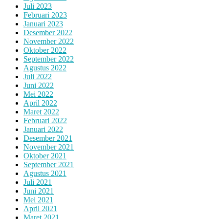
Juli 2023
Februari 2023
Januari 2023
Desember 2022
November 2022
Oktober 2022
September 2022
Agustus 2022
Juli 2022
Juni 2022
Mei 2022
April 2022
Maret 2022
Februari 2022
Januari 2022
Desember 2021
November 2021
Oktober 2021
September 2021
Agustus 2021
Juli 2021
Juni 2021
Mei 2021
April 2021
Maret 2021