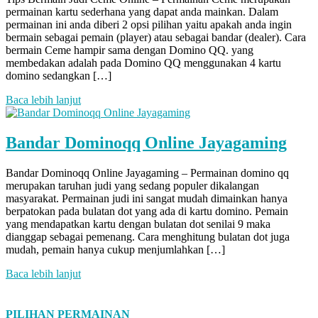
permainan kartu sederhana yang dapat anda mainkan. Dalam
permainan ini anda diberi 2 opsi pilihan yaitu apakah anda ingin
bermain sebagai pemain (player) atau sebagai bandar (dealer). Cara
bermain Ceme hampir sama dengan Domino QQ. yang
membedakan adalah pada Domino QQ menggunakan 4 kartu
domino sedangkan […]
Baca lebih lanjut
Bandar Dominoqq Online Jayagaming
Bandar Dominoqq Online Jayagaming – Permainan domino qq
merupakan taruhan judi yang sedang populer dikalangan
masyarakat. Permainan judi ini sangat mudah dimainkan hanya
berpatokan pada bulatan dot yang ada di kartu domino. Pemain
yang mendapatkan kartu dengan bulatan dot senilai 9 maka
dianggap sebagai pemenang. Cara menghitung bulatan dot juga
mudah, pemain hanya cukup menjumlahkan […]
Baca lebih lanjut
PILIHAN PERMAINAN