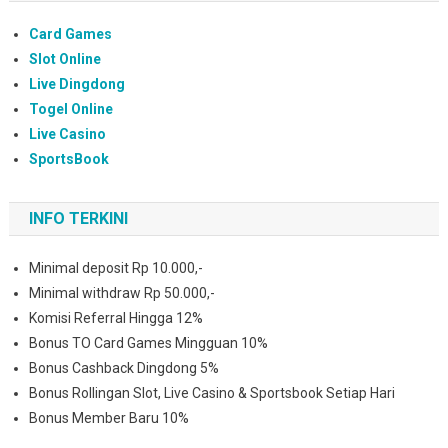
Card Games
Slot Online
Live Dingdong
Togel Online
Live Casino
SportsBook
INFO TERKINI
Minimal deposit Rp 10.000,-
Minimal withdraw Rp 50.000,-
Komisi Referral Hingga 12%
Bonus TO Card Games Mingguan 10%
Bonus Cashback Dingdong 5%
Bonus Rollingan Slot, Live Casino & Sportsbook Setiap Hari
Bonus Member Baru 10%