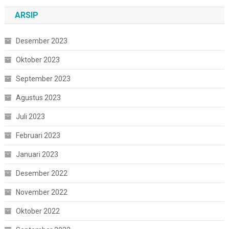
ARSIP
Desember 2023
Oktober 2023
September 2023
Agustus 2023
Juli 2023
Februari 2023
Januari 2023
Desember 2022
November 2022
Oktober 2022