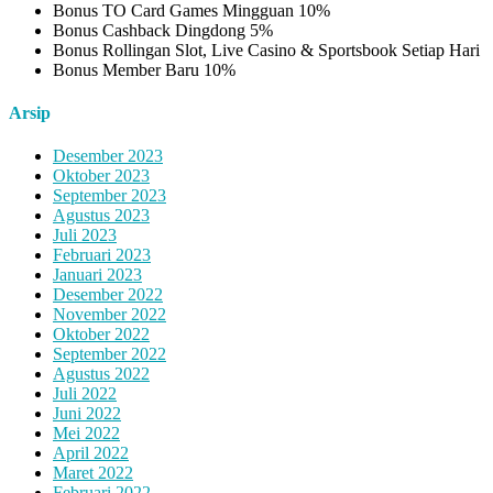
Bonus TO Card Games Mingguan 10%
Bonus Cashback Dingdong 5%
Bonus Rollingan Slot, Live Casino & Sportsbook Setiap Hari
Bonus Member Baru 10%
Arsip
Desember 2023
Oktober 2023
September 2023
Agustus 2023
Juli 2023
Februari 2023
Januari 2023
Desember 2022
November 2022
Oktober 2022
September 2022
Agustus 2022
Juli 2022
Juni 2022
Mei 2022
April 2022
Maret 2022
Februari 2022