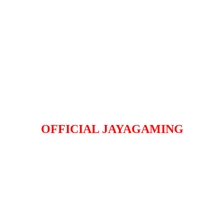
OFFICIAL JAYAGAMING
 permainan poker online, togel online, dingdong online. Jayagaming 
ermain secara online via mobile. Jayagaming memiliki Customer S
am referral yang telah disediakan. Mari daftarkan diri Anda di Banda