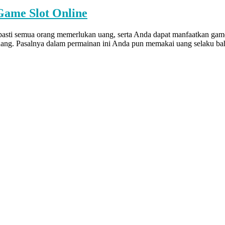
ame Slot Online
ti semua orang memerlukan uang, serta Anda dapat manfaatkan game 
n uang. Pasalnya dalam permainan ini Anda pun memakai uang selaku b