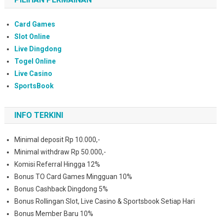
Card Games
Slot Online
Live Dingdong
Togel Online
Live Casino
SportsBook
INFO TERKINI
Minimal deposit Rp 10.000,-
Minimal withdraw Rp 50.000,-
Komisi Referral Hingga 12%
Bonus TO Card Games Mingguan 10%
Bonus Cashback Dingdong 5%
Bonus Rollingan Slot, Live Casino & Sportsbook Setiap Hari
Bonus Member Baru 10%