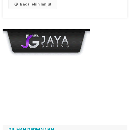
Baca lebih lanjut
PILIHAN PERMAINAN