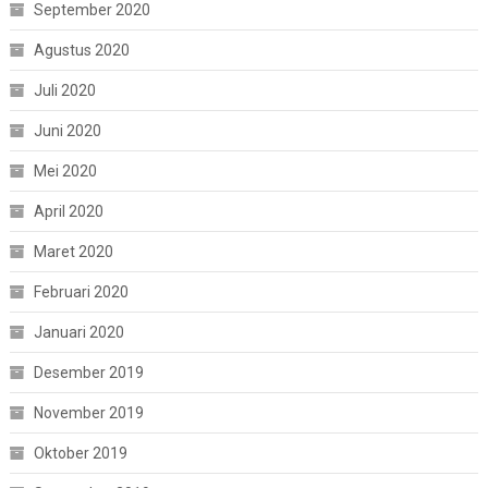
September 2020
Agustus 2020
Juli 2020
Juni 2020
Mei 2020
April 2020
Maret 2020
Februari 2020
Januari 2020
Desember 2019
November 2019
Oktober 2019