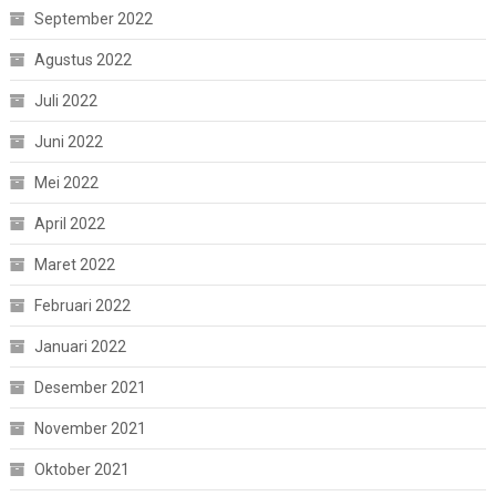
September 2022
Agustus 2022
Juli 2022
Juni 2022
Mei 2022
April 2022
Maret 2022
Februari 2022
Januari 2022
Desember 2021
November 2021
Oktober 2021