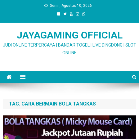
Skip to content
Senin, Agustus 10, 2026
JAYAGAMING OFFICIAL
JUDI ONLINE TERPERCAYA | BANDAR TOGEL | LIVE DINGDONG | SLOT
ONLINE
TAG: CARA BERMAIN BOLA TANGKAS