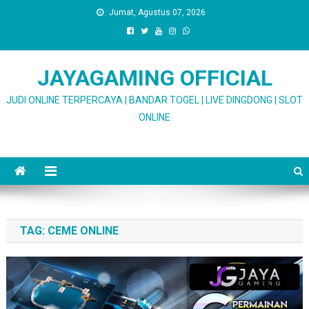
Skip to content
Jumat, Agustus 07, 2026
JAYAGAMING OFFICIAL
JUDI ONLINE TERPERCAYA | BANDAR TOGEL | LIVE DINGDONG | SLOT
ONLINE
TAG: CEME ONLINE