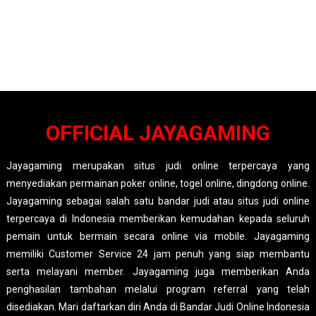
OFFICIAL JAYAGAMING
Jayagaming merupakan situs judi online terpercaya yang
menyediakan permainan poker online, togel online, dingdong online.
Jayagaming sebagai salah satu bandar judi atau situs judi online
terpercaya di Indonesia memberikan kemudahan kepada seluruh
pemain untuk bermain secara online via mobile. Jayagaming
memiliki Customer Service 24 jam penuh yang siap membantu
serta melayani member. Jayagaming juga memberikan Anda
penghasilan tambahan melalui program referral yang telah
disediakan. Mari daftarkan diri Anda di Bandar Judi Online Indonesia