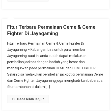
Fitur Terbaru Permainan Ceme & Ceme
Fighter Di Jayagaming
Fitur Terbaru Permainan Ceme & Ceme Fighter Di
Jayagaming – Kabar gembira untuk para member
Jayagaming, saat ini anda sudah dapat melakukan
pembelian jackpot dengan hadiah yang besar dan
menakjubkan pada permainan CEME dan CEME FIGHTER.
Selain bisa melakukan pembelian jackpot di permainan Ceme
dan Ceme Fighter, Jayagaming juga menghadirkan beberapa
fitur tambahan di dalam […]
Baca lebih lanjut