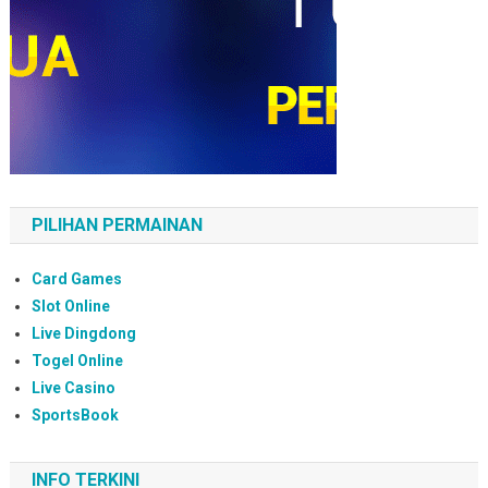
PILIHAN PERMAINAN
Card Games
Slot Online
Live Dingdong
Togel Online
Live Casino
SportsBook
INFO TERKINI