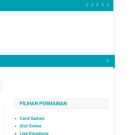
PILIHAN PERMAINAN
Card Games
Slot Online
Live Dingdong