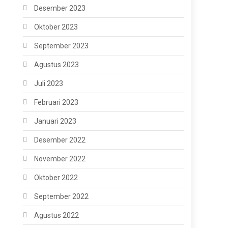
Desember 2023
Oktober 2023
September 2023
Agustus 2023
Juli 2023
Februari 2023
Januari 2023
Desember 2022
November 2022
Oktober 2022
September 2022
Agustus 2022