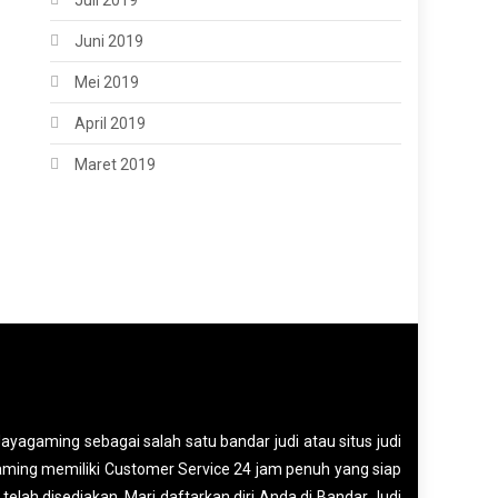
Juli 2019
Juni 2019
Mei 2019
April 2019
Maret 2019
ayagaming sebagai salah satu bandar judi atau situs judi
aming memiliki Customer Service 24 jam penuh yang siap
ah disediakan. Mari daftarkan diri Anda di Bandar Judi