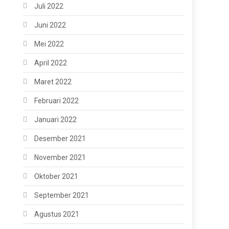
Juli 2022
Juni 2022
Mei 2022
April 2022
Maret 2022
Februari 2022
Januari 2022
Desember 2021
November 2021
Oktober 2021
September 2021
Agustus 2021