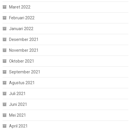
Maret 2022
Februari 2022
Januari 2022
Desember 2021
November 2021
Oktober 2021
September 2021
Agustus 2021
Juli 2021
Juni 2021
Mei 2021
April 2021