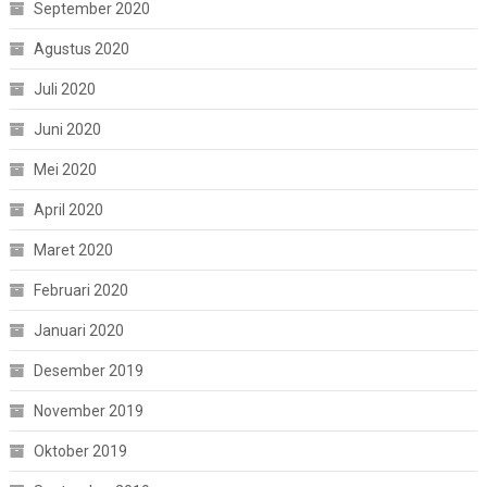
September 2020
Agustus 2020
Juli 2020
Juni 2020
Mei 2020
April 2020
Maret 2020
Februari 2020
Januari 2020
Desember 2019
November 2019
Oktober 2019