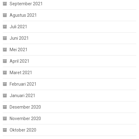
September 2021
Agustus 2021
Juli 2021
Juni 2021
Mei 2021
April 2021
Maret 2021
Februari 2021
Januari 2021
Desember 2020
November 2020
Oktober 2020