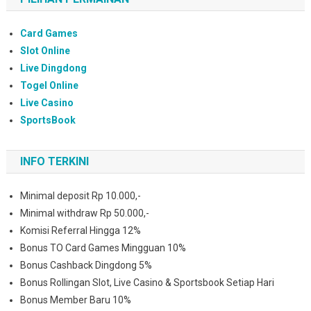
Card Games
Slot Online
Live Dingdong
Togel Online
Live Casino
SportsBook
INFO TERKINI
Minimal deposit Rp 10.000,-
Minimal withdraw Rp 50.000,-
Komisi Referral Hingga 12%
Bonus TO Card Games Mingguan 10%
Bonus Cashback Dingdong 5%
Bonus Rollingan Slot, Live Casino & Sportsbook Setiap Hari
Bonus Member Baru 10%