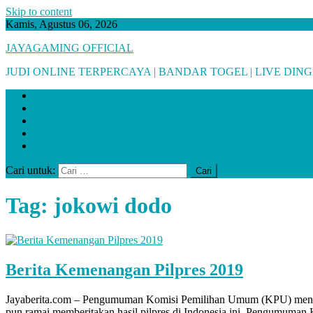
Skip to content
Kamis, Agustus 06, 2026
JAYAGAMING OFFICIAL
JUDI ONLINE TERPERCAYA | BANDAR TOGEL | LIVE DIN
Panduan Bermain
Live Draw Hongkong
Live Draw Sydney
Hasil Keluaran Togel
Promo
Cari untuk:
Tag: jokowi dodo
Berita Kemenangan Pilpres 2019
Jayaberita.com – Pengumuman Komisi Pemilihan Umum (KPU) menyata
pun ramai memberitakan hasil pilpres di Indonesia ini. Pengumuman