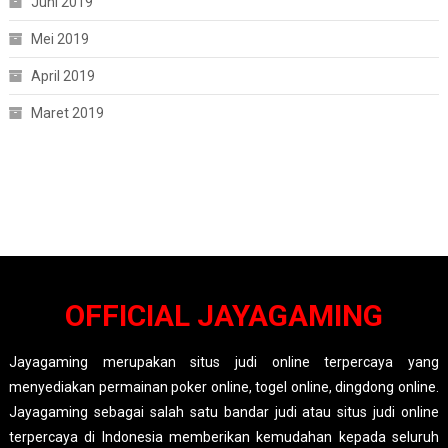
Juni 2019
Mei 2019
April 2019
Maret 2019
OFFICIAL JAYAGAMING
Jayagaming merupakan situs judi online terpercaya yang
menyediakan permainan poker online, togel online, dingdong online.
Jayagaming sebagai salah satu bandar judi atau situs judi online
terpercaya di Indonesia memberikan kemudahan kepada seluruh