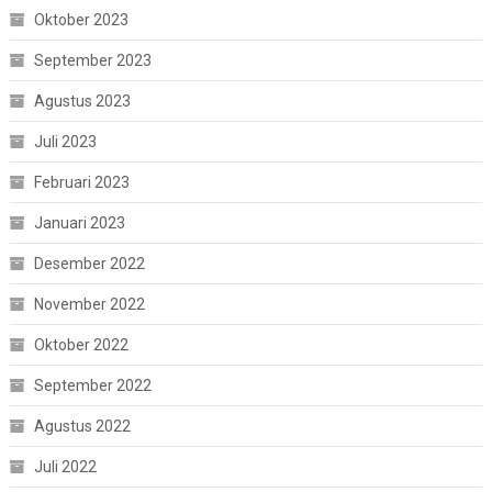
Oktober 2023
September 2023
Agustus 2023
Juli 2023
Februari 2023
Januari 2023
Desember 2022
November 2022
Oktober 2022
September 2022
Agustus 2022
Juli 2022