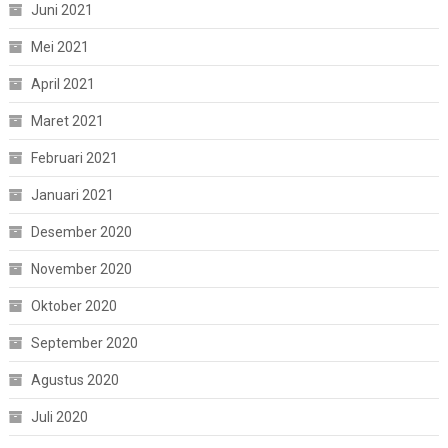
Juni 2021
Mei 2021
April 2021
Maret 2021
Februari 2021
Januari 2021
Desember 2020
November 2020
Oktober 2020
September 2020
Agustus 2020
Juli 2020