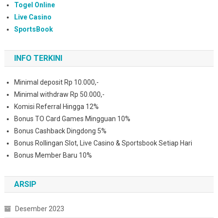
Togel Online
Live Casino
SportsBook
INFO TERKINI
Minimal deposit Rp 10.000,-
Minimal withdraw Rp 50.000,-
Komisi Referral Hingga 12%
Bonus TO Card Games Mingguan 10%
Bonus Cashback Dingdong 5%
Bonus Rollingan Slot, Live Casino & Sportsbook Setiap Hari
Bonus Member Baru 10%
ARSIP
Desember 2023