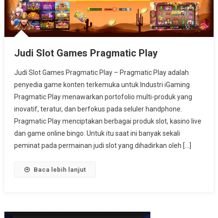
Judi Slot Games Pragmatic Play
Judi Slot Games Pragmatic Play – Pragmatic Play adalah
penyedia game konten terkemuka untuk Industri iGaming.
Pragmatic Play menawarkan portofolio multi-produk yang
inovatif, teratur, dan berfokus pada seluler handphone.
Pragmatic Play menciptakan berbagai produk slot, kasino live
dan game online bingo. Untuk itu saat ini banyak sekali
peminat pada permainan judi slot yang dihadirkan oleh […]
Baca lebih lanjut