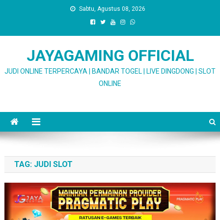
Skip to content
Sabtu, Agustus 08, 2026
JAYAGAMING OFFICIAL
JUDI ONLINE TERPERCAYA | BANDAR TOGEL | LIVE DINGDONG | SLOT
ONLINE
TAG: JUDI SLOT