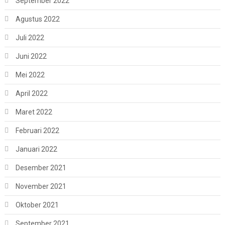
September 2022
Agustus 2022
Juli 2022
Juni 2022
Mei 2022
April 2022
Maret 2022
Februari 2022
Januari 2022
Desember 2021
November 2021
Oktober 2021
September 2021