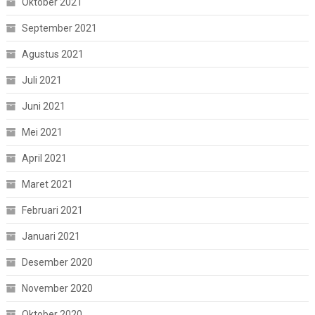
Oktober 2021
September 2021
Agustus 2021
Juli 2021
Juni 2021
Mei 2021
April 2021
Maret 2021
Februari 2021
Januari 2021
Desember 2020
November 2020
Oktober 2020