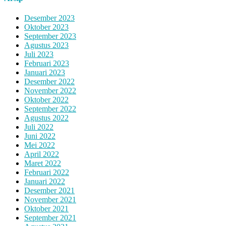
Desember 2023
Oktober 2023
September 2023
Agustus 2023
Juli 2023
Februari 2023
Januari 2023
Desember 2022
November 2022
Oktober 2022
September 2022
Agustus 2022
Juli 2022
Juni 2022
Mei 2022
April 2022
Maret 2022
Februari 2022
Januari 2022
Desember 2021
November 2021
Oktober 2021
September 2021