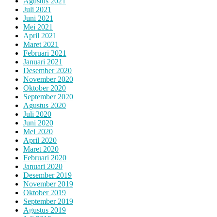
Agustus 2021
Juli 2021
Juni 2021
Mei 2021
April 2021
Maret 2021
Februari 2021
Januari 2021
Desember 2020
November 2020
Oktober 2020
September 2020
Agustus 2020
Juli 2020
Juni 2020
Mei 2020
April 2020
Maret 2020
Februari 2020
Januari 2020
Desember 2019
November 2019
Oktober 2019
September 2019
Agustus 2019