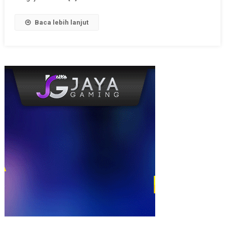
Baca lebih lanjut