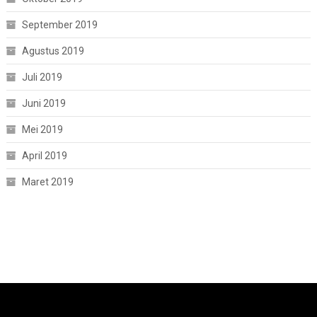
September 2019
Agustus 2019
Juli 2019
Juni 2019
Mei 2019
April 2019
Maret 2019