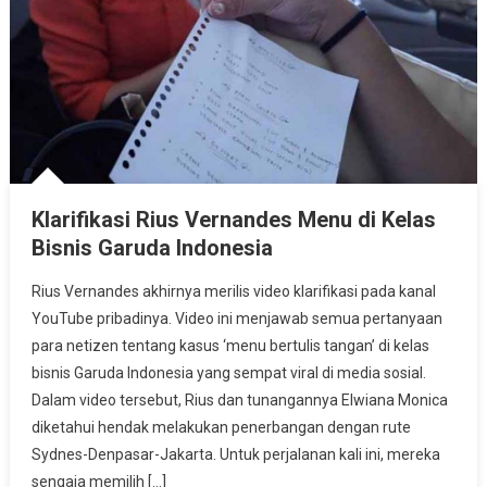
Klarifikasi Rius Vernandes Menu di Kelas
Bisnis Garuda Indonesia
Rius Vernandes akhirnya merilis video klarifikasi pada kanal
YouTube pribadinya. Video ini menjawab semua pertanyaan
para netizen tentang kasus ‘menu bertulis tangan’ di kelas
bisnis Garuda Indonesia yang sempat viral di media sosial.
Dalam video tersebut, Rius dan tunangannya Elwiana Monica
diketahui hendak melakukan penerbangan dengan rute
Sydnes-Denpasar-Jakarta. Untuk perjalanan kali ini, mereka
sengaja memilih […]