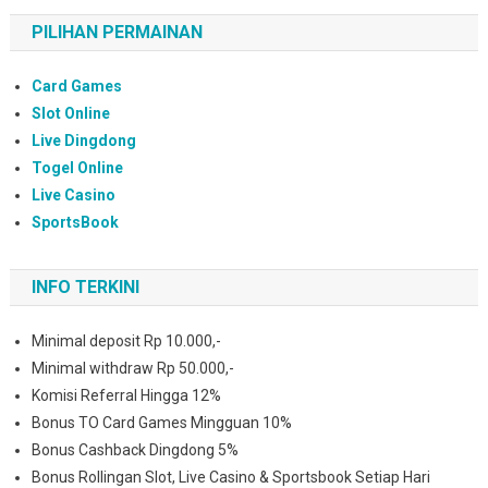
PILIHAN PERMAINAN
Card Games
Slot Online
Live Dingdong
Togel Online
Live Casino
SportsBook
INFO TERKINI
Minimal deposit Rp 10.000,-
Minimal withdraw Rp 50.000,-
Komisi Referral Hingga 12%
Bonus TO Card Games Mingguan 10%
Bonus Cashback Dingdong 5%
Bonus Rollingan Slot, Live Casino & Sportsbook Setiap Hari