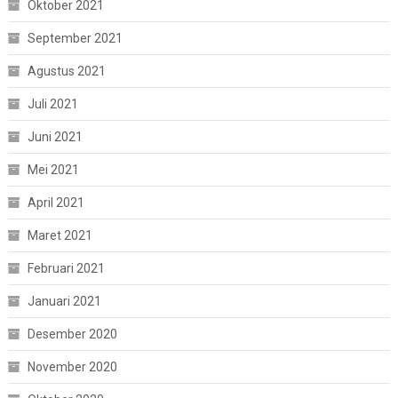
Oktober 2021
September 2021
Agustus 2021
Juli 2021
Juni 2021
Mei 2021
April 2021
Maret 2021
Februari 2021
Januari 2021
Desember 2020
November 2020