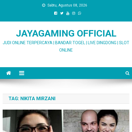
Skip to content
Sabtu, Agustus 08, 2026
JAYAGAMING OFFICIAL
JUDI ONLINE TERPERCAYA | BANDAR TOGEL | LIVE DINGDONG | SLOT
ONLINE
TAG: NIKITA MIRZANI