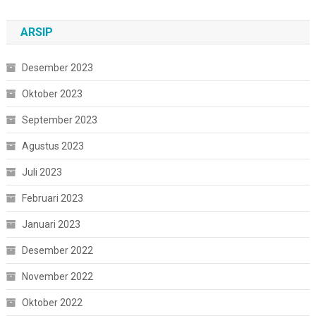
ARSIP
Desember 2023
Oktober 2023
September 2023
Agustus 2023
Juli 2023
Februari 2023
Januari 2023
Desember 2022
November 2022
Oktober 2022