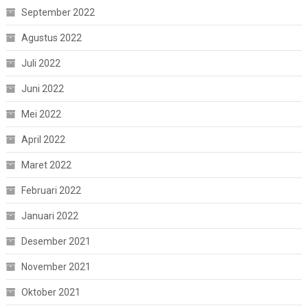
September 2022
Agustus 2022
Juli 2022
Juni 2022
Mei 2022
April 2022
Maret 2022
Februari 2022
Januari 2022
Desember 2021
November 2021
Oktober 2021