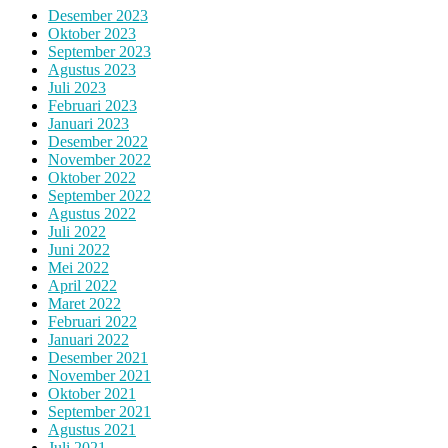
Desember 2023
Oktober 2023
September 2023
Agustus 2023
Juli 2023
Februari 2023
Januari 2023
Desember 2022
November 2022
Oktober 2022
September 2022
Agustus 2022
Juli 2022
Juni 2022
Mei 2022
April 2022
Maret 2022
Februari 2022
Januari 2022
Desember 2021
November 2021
Oktober 2021
September 2021
Agustus 2021
Juli 2021