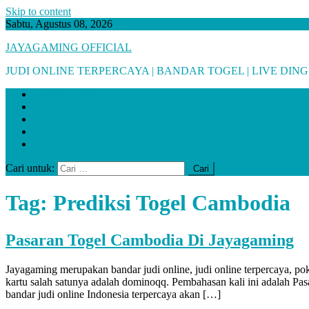
Skip to content
Sabtu, Agustus 08, 2026
JAYAGAMING OFFICIAL
JUDI ONLINE TERPERCAYA | BANDAR TOGEL | LIVE DIN
Panduan Bermain
Live Draw Hongkong
Live Draw Sydney
Hasil Keluaran Togel
Promo
Cari untuk:
Tag: Prediksi Togel Cambodia
Pasaran Togel Cambodia Di Jayagaming
Jayagaming merupakan bandar judi online, judi online terpercaya, pok
kartu salah satunya adalah dominoqq. Pembahasan kali ini adalah Pa
bandar judi online Indonesia terpercaya akan […]