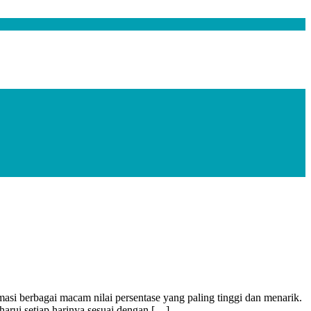
masi berbagai macam nilai persentase yang paling tinggi dan menarik.
harui setiap harinya sesuai dengan […]