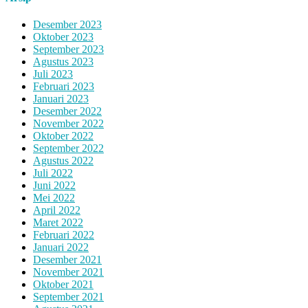
Desember 2023
Oktober 2023
September 2023
Agustus 2023
Juli 2023
Februari 2023
Januari 2023
Desember 2022
November 2022
Oktober 2022
September 2022
Agustus 2022
Juli 2022
Juni 2022
Mei 2022
April 2022
Maret 2022
Februari 2022
Januari 2022
Desember 2021
November 2021
Oktober 2021
September 2021