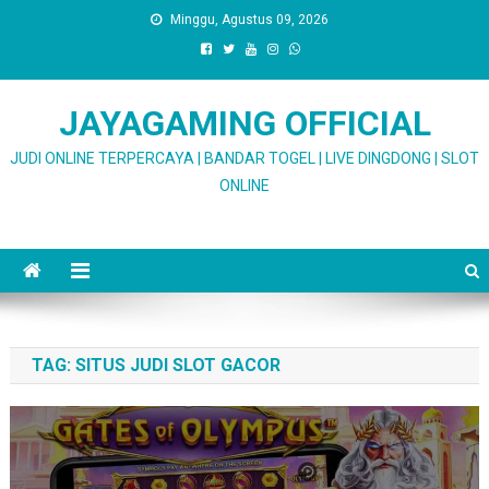
Skip to content
Minggu, Agustus 09, 2026
JAYAGAMING OFFICIAL
JUDI ONLINE TERPERCAYA | BANDAR TOGEL | LIVE DINGDONG | SLOT
ONLINE
TAG: SITUS JUDI SLOT GACOR