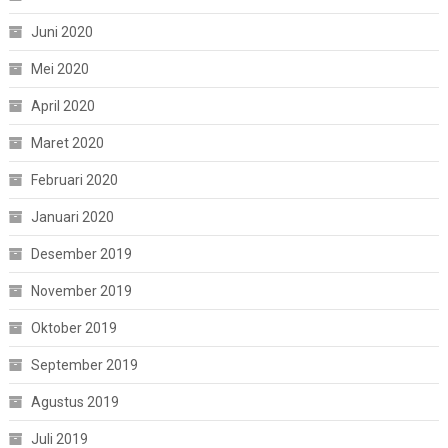
Juni 2020
Mei 2020
April 2020
Maret 2020
Februari 2020
Januari 2020
Desember 2019
November 2019
Oktober 2019
September 2019
Agustus 2019
Juli 2019