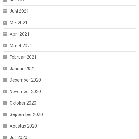
Juni 2021
Mei 2021
April 2021
Maret 2021
Februari 2021
Januari 2021
Desember 2020
November 2020
Oktober 2020
September 2020
Agustus 2020
Juli 2020