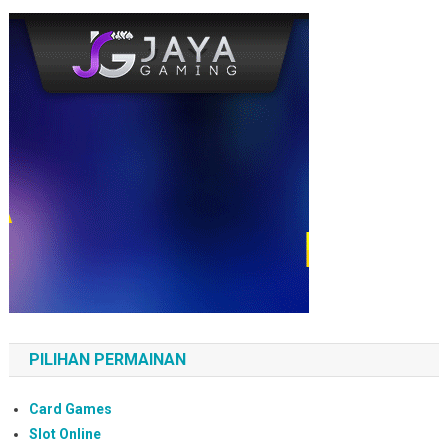
PILIHAN PERMAINAN
Card Games
Slot Online