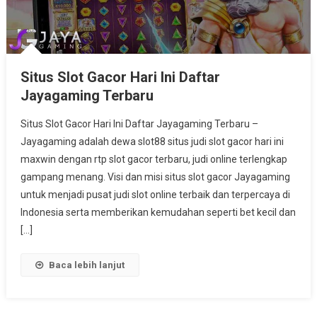
Situs Slot Gacor Hari Ini Daftar
Jayagaming Terbaru
Situs Slot Gacor Hari Ini Daftar Jayagaming Terbaru –
Jayagaming adalah dewa slot88 situs judi slot gacor hari ini
maxwin dengan rtp slot gacor terbaru, judi online terlengkap
gampang menang. Visi dan misi situs slot gacor Jayagaming
untuk menjadi pusat judi slot online terbaik dan terpercaya di
Indonesia serta memberikan kemudahan seperti bet kecil dan
[…]
Baca lebih lanjut