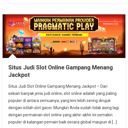
Situs Judi Slot Online Gampang Menang
Jackpot
Situs Judi Slot Online Gampang Menang Jackpot – Dari
sekian banyak jenis judi online, slot online adalah yang paling
populer di antara semuanya, yang kini lebih sering dirujuk
dengan istilah slot gacor. Mungkin Anda sudah tidak asing lagi
dengan permainan slot online yang akhir-akhir ini semakin
populer di kalangan pemain baik secara global maupun di […]