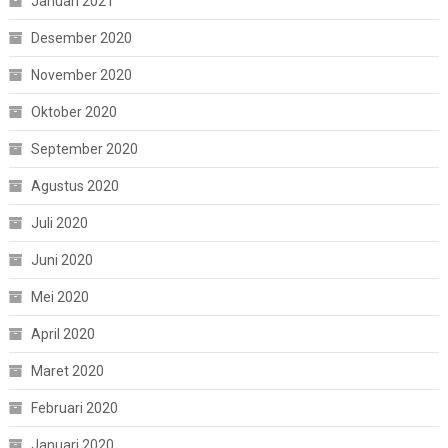
Januari 2021
Desember 2020
November 2020
Oktober 2020
September 2020
Agustus 2020
Juli 2020
Juni 2020
Mei 2020
April 2020
Maret 2020
Februari 2020
Januari 2020