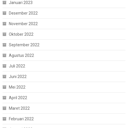
Januari 2023
Desember 2022
November 2022
Oktober 2022
September 2022
Agustus 2022
Juli 2022
Juni 2022
Mei 2022
April 2022
Maret 2022
Februari 2022