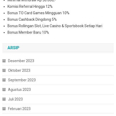
Komisi Referral Hingga 12%
Bonus TO Card Games Mingguan 10%
Bonus Cashback Dingdong 5%
Bonus Rollingan Slot, Live Casino & Sportsbook Setiap Hari
Bonus Member Baru 10%
ARSIP
Desember 2023
Oktober 2023
September 2023
Agustus 2023
Juli 2023
Februari 2023