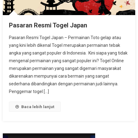
Pasaran Resmi Togel Japan
Pasaran Resmi Togel Japan – Permainan Toto gelap atau
yang kini lebih dikenal Togel merupakan permainan tebak
angka yang sangat populer di Indonesia. Kini siapa yang tidak
mengenal permainan yang sangat populer ini? Togel Online
merupakan permainan yang sangat digemari masyarakat
dikarenakan mempunyai cara bermain yang sangat
sederhana dibandingkan dengan permainan judi lainnya.
Penggemar togel […]
Baca lebih lanjut