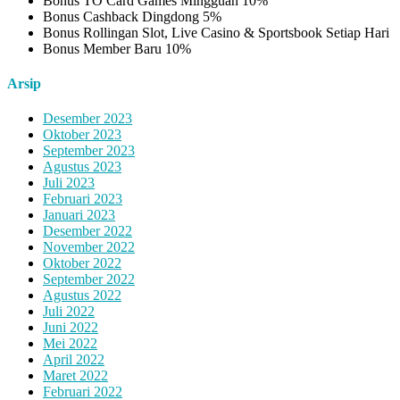
Bonus TO Card Games Mingguan 10%
Bonus Cashback Dingdong 5%
Bonus Rollingan Slot, Live Casino & Sportsbook Setiap Hari
Bonus Member Baru 10%
Arsip
Desember 2023
Oktober 2023
September 2023
Agustus 2023
Juli 2023
Februari 2023
Januari 2023
Desember 2022
November 2022
Oktober 2022
September 2022
Agustus 2022
Juli 2022
Juni 2022
Mei 2022
April 2022
Maret 2022
Februari 2022