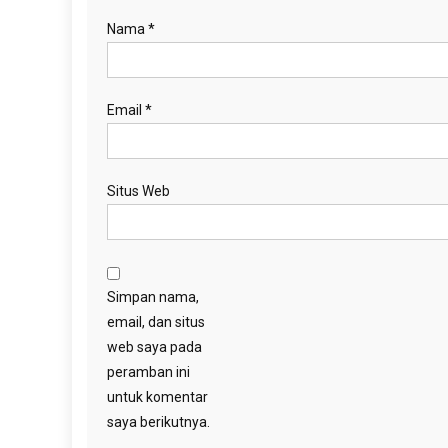
Nama
*
Email
*
Situs Web
Simpan nama,
email, dan situs
web saya pada
peramban ini
untuk komentar
saya berikutnya.