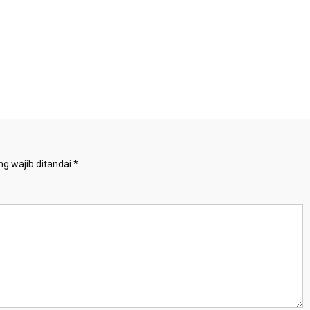
g wajib ditandai
*