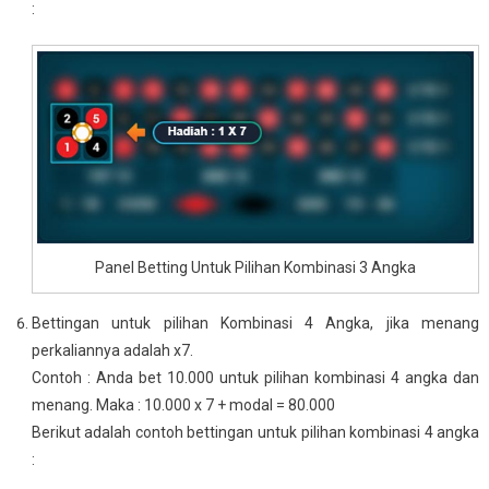
:
Panel Betting Untuk Pilihan Kombinasi 3 Angka
Bettingan untuk pilihan Kombinasi 4 Angka, jika menang
perkaliannya adalah x7.
Contoh : Anda bet 10.000 untuk pilihan kombinasi 4 angka dan
menang. Maka : 10.000 x 7 + modal = 80.000
Berikut adalah contoh bettingan untuk pilihan kombinasi 4 angka
: