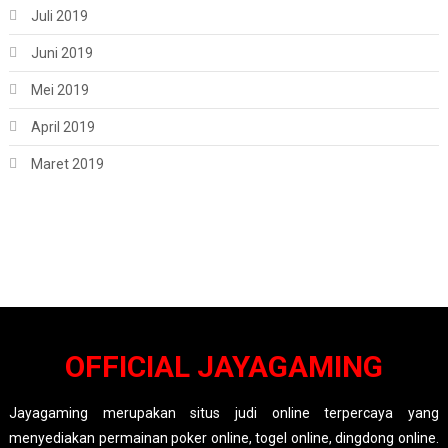
Juli 2019
Juni 2019
Mei 2019
April 2019
Maret 2019
OFFICIAL JAYAGAMING
Jayagaming merupakan situs judi online terpercaya yang
menyediakan permainan poker online, togel online, dingdong online.