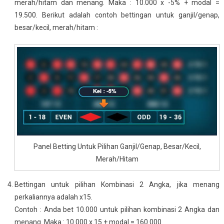
merah/hitam dan menang. Maka : 10.000 x -5% + modal =
19.500. Berikut adalah contoh bettingan untuk ganjil/genap,
besar/kecil, merah/hitam :
Panel Betting Untuk Pilihan Ganjil/Genap, Besar/Kecil,
Merah/Hitam
Bettingan untuk pilihan Kombinasi 2 Angka, jika menang
perkaliannya adalah x15.
Contoh : Anda bet 10.000 untuk pilihan kombinasi 2 Angka dan
menang. Maka : 10.000 x 15 + modal = 160.000