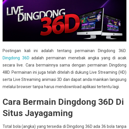
Postingan kali ini adalah tentang permainan Dingdong 36D.
Dingdong 36D
adalah permainan menebak angka yang di acak
secara live. Cara bermainnya sama dengan permainan Dingdong
48D. Permainan ini juga telah ditelah di dukung Live Streaming (HD)
serta Live Streaming animasi 3D dan dapat anda mainkan langsung
melalui browser tanpa harus mendownload aplikasi tertentu lagi.
Cara Bermain Dingdong 36D Di
Situs Jayagaming
Total bola (angka) yang tersedia di Dingdong 36D ada 36 bola tanpa