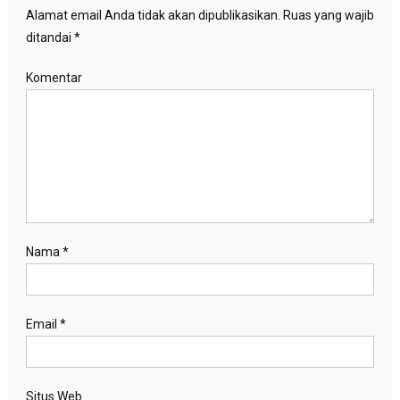
Alamat email Anda tidak akan dipublikasikan.
Ruas yang wajib
ditandai
*
Komentar
Nama
*
Email
*
Situs Web