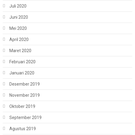
Juli 2020
Juni 2020
Mei 2020
April 2020
Maret 2020
Februari 2020
Januari 2020
Desember 2019
November 2019
Oktober 2019
September 2019
Agustus 2019