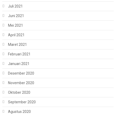
Juli 2021
Juni 2021
Mei 2021
April 2021
Maret 2021
Februari 2021
Januari 2021
Desember 2020
November 2020
Oktober 2020
September 2020
Agustus 2020