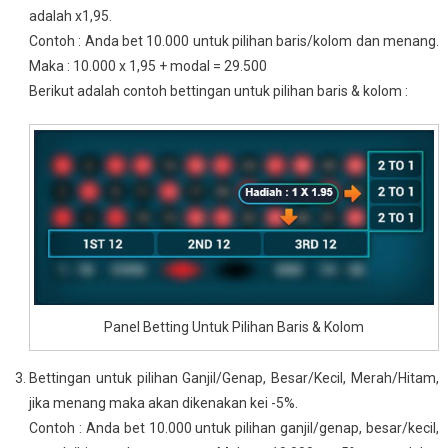
adalah x1,95.
Contoh : Anda bet 10.000 untuk pilihan baris/kolom dan menang.
Maka : 10.000 x 1,95 + modal = 29.500
Berikut adalah contoh bettingan untuk pilihan baris & kolom :
Panel Betting Untuk Pilihan Baris & Kolom
Bettingan untuk pilihan Ganjil/Genap, Besar/Kecil, Merah/Hitam,
jika menang maka akan dikenakan kei -5%.
Contoh : Anda bet 10.000 untuk pilihan ganjil/genap, besar/kecil,