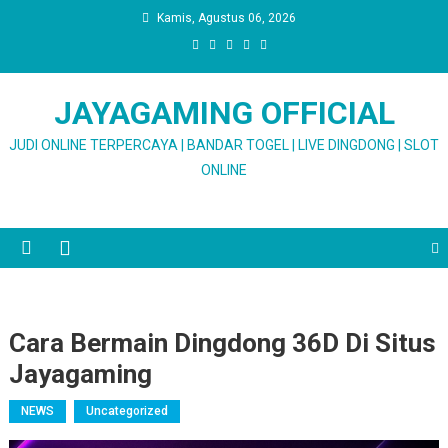
Skip to content
Kamis, Agustus 06, 2026
JAYAGAMING OFFICIAL
JUDI ONLINE TERPERCAYA | BANDAR TOGEL | LIVE DINGDONG | SLOT
ONLINE
Cara Bermain Dingdong 36D Di Situs
Jayagaming
NEWS
Uncategorized