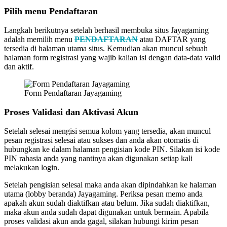
Pilih menu Pendaftaran
Langkah berikutnya setelah berhasil membuka situs Jayagaming
adalah memilih menu
PENDAFTARAN
atau DAFTAR yang
tersedia di halaman utama situs. Kemudian akan muncul sebuah
halaman form registrasi yang wajib kalian isi dengan data-data valid
dan aktif.
Form Pendaftaran Jayagaming
Proses Validasi dan Aktivasi Akun
Setelah selesai mengisi semua kolom yang tersedia, akan muncul
pesan registrasi selesai atau sukses dan anda akan otomatis di
hubungkan ke dalam halaman pengisian kode PIN. Silakan isi kode
PIN rahasia anda yang nantinya akan digunakan setiap kali
melakukan login.
Setelah pengisian selesai maka anda akan dipindahkan ke halaman
utama (lobby beranda) Jayagaming. Periksa pesan memo anda
apakah akun sudah diaktifkan atau belum. Jika sudah diaktifkan,
maka akun anda sudah dapat digunakan untuk bermain. Apabila
proses validasi akun anda gagal, silakan hubungi kirim pesan