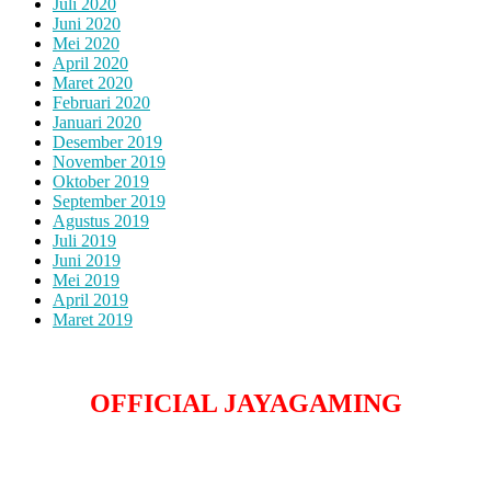
Juli 2020
Juni 2020
Mei 2020
April 2020
Maret 2020
Februari 2020
Januari 2020
Desember 2019
November 2019
Oktober 2019
September 2019
Agustus 2019
Juli 2019
Juni 2019
Mei 2019
April 2019
Maret 2019
OFFICIAL JAYAGAMING
Jayagaming merupakan situs judi online terpercaya yang
menyediakan permainan poker online, togel online, dingdong
online. Jayagaming sebagai salah satu bandar judi atau situs judi