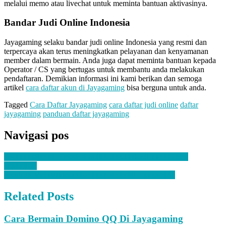
melalui memo atau livechat untuk meminta bantuan aktivasinya.
Bandar Judi Online Indonesia
Jayagaming selaku bandar judi online Indonesia yang resmi dan
terpercaya akan terus meningkatkan pelayanan dan kenyamanan
member dalam bermain. Anda juga dapat meminta bantuan kepada
Operator / CS yang bertugas untuk membantu anda melakukan
pendaftaran. Demikian informasi ini kami berikan dan semoga
artikel
cara daftar akun di Jayagaming
bisa berguna untuk anda.
Tagged
Cara Daftar Jayagaming
cara daftar judi online
daftar
jayagaming
panduan daftar jayagaming
Navigasi pos
Awas Disfungsi Ereksi, Kenali 6 Tanda Awal yang Kerap
Diabaikan
Panduan Mendaftarkan Anggota Referral Jayagaming
Related Posts
Cara Bermain Domino QQ Di Jayagaming