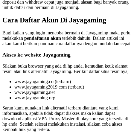
deposit dan withdraw cepat juga menjadi alasan bagi banyak orang
untuk daftar dan bermain di Jayagaming.
Cara Daftar Akun Di Jayagaming
Bagi kalian yang ingin mencoba bermain di Jayagaming maka perlu
melakukan
pendaftaran akun
terlebih dahulu. Dalam artikel ini
akan kami berikan panduan cara daftarnya dengan mudah dan cepat.
Akses ke website Jayagaming
Silakan buka browser yang ada di hp anda, kemudian ketik alamat
resmi atau link alternatif Jayagaming. Berikut daftar situs resminya,
www.jayagaming.co (terbaru)
www.jayagaming2019.com (terbaru)
www.jayagaming.net
www.jayagaming.org
Saran kami gunakan link alternatif terbaru diantara yang kami
informasikan, apabila tidak dapat diakses maka kalian dapat
download aplikasi VPN Proxy Master di playstore yang tersedia di
hp anda. Setelah selesai melakukan instalasi, silakan coba akses
kembali link yang tertera.