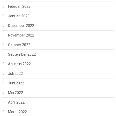
Februari 2023
Januari 2023
Desember 2022
November 2022
Oktober 2022
September 2022
Agustus 2022
Juli 2022
Juni 2022
Mei 2022
April 2022
Maret 2022