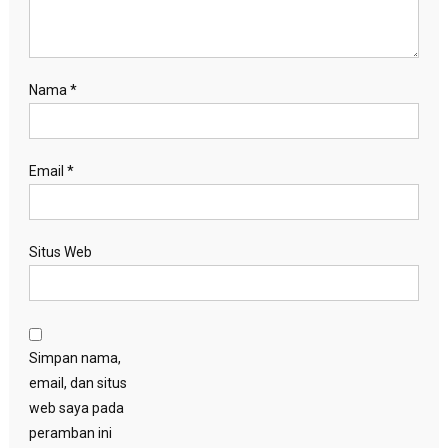
Nama
*
Email
*
Situs Web
Simpan nama,
email, dan situs
web saya pada
peramban ini