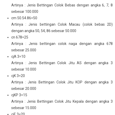
Artinya : Jenis Bettingan Colok Bebas dengan angka 6, 7, 8
sebesar 100.000
cm 50.54.86=50
Artinya : Jenis bettingan Colok Macau (colok bebas 2D)
dengan angka 50, 54, 86 sebesar 50.000
cn 678=25
Artinya : Jenis bettingan colok naga dengan angka 678
sebesar 25.000
cjA 3=10
Artinya : Jenis Bettingan Colok Jitu AS dengan angka 3
sebesar 10.000
cjK 3=20
Artinya : Jenis Bettingan Colok Jitu KOP dengan angka 3
sebesar 20.000
cjKP 3=15
Artinya : Jenis Bettingan Colok Jitu Kepala dengan angka 3
sebesar 15.000
cjE 3=20