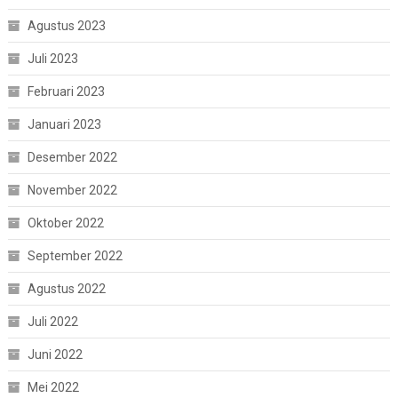
Agustus 2023
Juli 2023
Februari 2023
Januari 2023
Desember 2022
November 2022
Oktober 2022
September 2022
Agustus 2022
Juli 2022
Juni 2022
Mei 2022