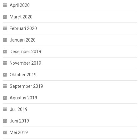
April 2020
Maret 2020
Februari 2020
Januari 2020
Desember 2019
November 2019
Oktober 2019
September 2019
Agustus 2019
Juli 2019
Juni 2019
Mei 2019