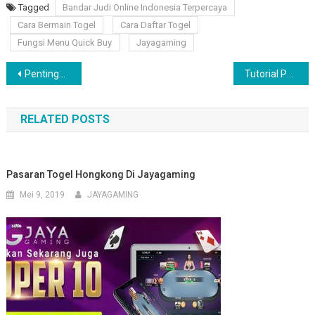
Tagged
Bandar Judi Online Indonesia Terpercaya
Cara Bermain Togel
Cara Daftar Togel
Fungsi Menu Quick Buy
Jayagaming
Navigasi pos
Pentingnya Data Yang Valid Untuk Mendaftar Di Jayagaming
Tutorial Penggunaan Fitur Avatar Dan Gift Di Jayagaming
RELATED POSTS
Pasaran Togel Hongkong Di Jayagaming
Mei 9, 2019
JAYAGAMING