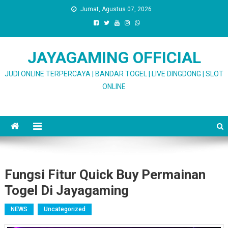
Skip to content
Jumat, Agustus 07, 2026
JAYAGAMING OFFICIAL
JUDI ONLINE TERPERCAYA | BANDAR TOGEL | LIVE DINGDONG | SLOT
ONLINE
Fungsi Fitur Quick Buy Permainan
Togel Di Jayagaming
NEWS
Uncategorized