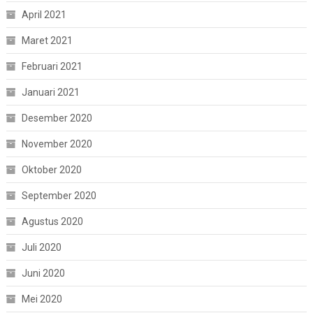
April 2021
Maret 2021
Februari 2021
Januari 2021
Desember 2020
November 2020
Oktober 2020
September 2020
Agustus 2020
Juli 2020
Juni 2020
Mei 2020