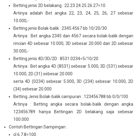
Betting jenis 2D belakang : 22.23.24.25.26.27=10
Artinya adalah Bet angka 22, 23, 24, 25, 26, 27 sebesar
10.000,-
Betting jenis Bolak-balik : 2345.4567 bb 10/20/30
Artinya : Bet angka 2345 dan 4567 secara bolak-balik dengan
rincian 4D sebesar 10.000, 3D sebesar 20.000 dan 2D sebesar
30.000,-
Betting jenis 4D/3D/2D : 8531.0234=5/10/20
Artinya : Bet angka 4D (8531) sebesar 5.000, 3D (531) sebesar
10.000, 2D (31) sebesar 20.000
serta 4D (0234) sebesar 5.000, 3D (234) sebesar 10.000, 2D
(34) sebesar 20.000
Betting Jenis Bolak-balik campuran : 123456788 bb 0/0/100
Artinya : Betting angka secara bolak-balik dengan angka
123456789 hanya Bettingan 2D belakang saja sebesar
100.000
Contoh Bettingan Sampingan :
cl 6.7.8=100