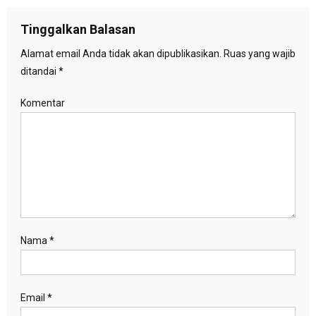
Tinggalkan Balasan
Alamat email Anda tidak akan dipublikasikan.
Ruas yang wajib
ditandai
*
Komentar
Nama
*
Email
*