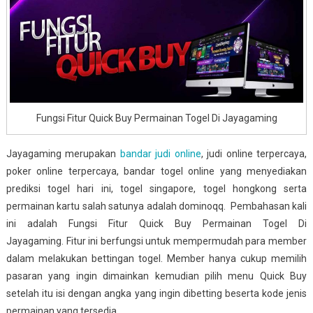
Fungsi Fitur Quick Buy Permainan Togel Di Jayagaming
Jayagaming merupakan
bandar judi online
, judi online terpercaya,
poker online terpercaya, bandar togel online yang menyediakan
prediksi togel hari ini, togel singapore, togel hongkong serta
permainan kartu salah satunya adalah dominoqq. Pembahasan kali
ini adalah Fungsi Fitur Quick Buy Permainan Togel Di
Jayagaming. Fitur ini berfungsi untuk mempermudah para member
dalam melakukan bettingan togel. Member hanya cukup memilih
pasaran yang ingin dimainkan kemudian pilih menu Quick Buy
setelah itu isi dengan angka yang ingin dibetting beserta kode jenis
permainan yang tersedia.