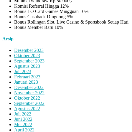
Minimal withdraw Rp 50.000,-
Komisi Referral Hingga 12%
Bonus TO Card Games Mingguan 10%
Bonus Cashback Dingdong 5%
Bonus Rollingan Slot, Live Casino & Sportsbook Setiap Hari
Bonus Member Baru 10%
Arsip
Desember 2023
Oktober 2023
September 2023
Agustus 2023
Juli 2023
Februari 2023
Januari 2023
Desember 2022
November 2022
Oktober 2022
September 2022
Agustus 2022
Juli 2022
Juni 2022
Mei 2022
April 2022