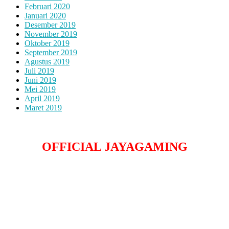
Februari 2020
Januari 2020
Desember 2019
November 2019
Oktober 2019
September 2019
Agustus 2019
Juli 2019
Juni 2019
Mei 2019
April 2019
Maret 2019
OFFICIAL JAYAGAMING
Jayagaming merupakan situs judi online terpercaya yang
menyediakan permainan poker online, togel online, dingdong
online. Jayagaming sebagai salah satu bandar judi atau situs judi
online terpercaya di Indonesia memberikan kemudahan kepada
seluruh pemain untuk bermain secara online via mobile. Jayagaming
memiliki Customer Service 24 jam penuh yang siap membantu serta
melayani member. Jayagaming juga memberikan Anda penghasilan