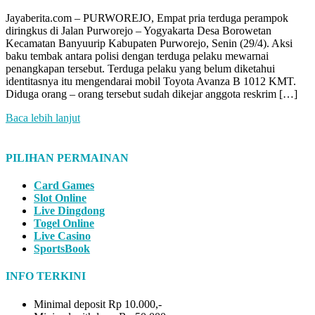
Jayaberita.com – PURWOREJO, Empat pria terduga perampok
diringkus di Jalan Purworejo – Yogyakarta Desa Borowetan
Kecamatan Banyuurip Kabupaten Purworejo, Senin (29/4). Aksi
baku tembak antara polisi dengan terduga pelaku mewarnai
penangkapan tersebut. Terduga pelaku yang belum diketahui
identitasnya itu mengendarai mobil Toyota Avanza B 1012 KMT.
Diduga orang – orang tersebut sudah dikejar anggota reskrim […]
Baca lebih lanjut
PILIHAN PERMAINAN
Card Games
Slot Online
Live Dingdong
Togel Online
Live Casino
SportsBook
INFO TERKINI
Minimal deposit Rp 10.000,-