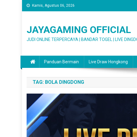
Skip to content
Kamis, Agustus 06, 2026
JAYAGAMING OFFICIAL
JUDI ONLINE TERPERCAYA | BANDAR TOGEL | LIVE DINGD
Panduan Bermain
Live Draw Hongkong
TAG: BOLA DINGDONG