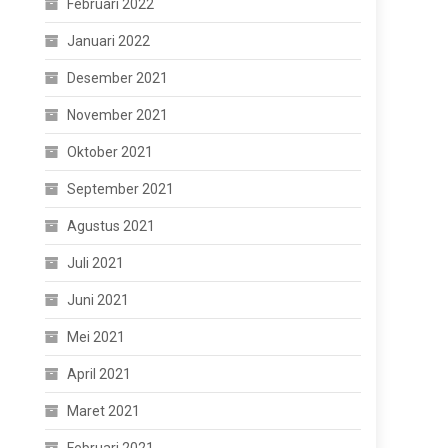
Februari 2022
Januari 2022
Desember 2021
November 2021
Oktober 2021
September 2021
Agustus 2021
Juli 2021
Juni 2021
Mei 2021
April 2021
Maret 2021