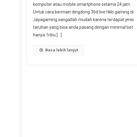
komputer atau mobile smartphone selama 24 jam.
Untuk cara bermain dingdong 36d live Hkb gaming di
Jayagaming sangatlah mudah karena terdapat jenis
taruhan yang bisa anda pasang dengan minimal bet
hanya 1ribu […]
Baca lebih lanjut