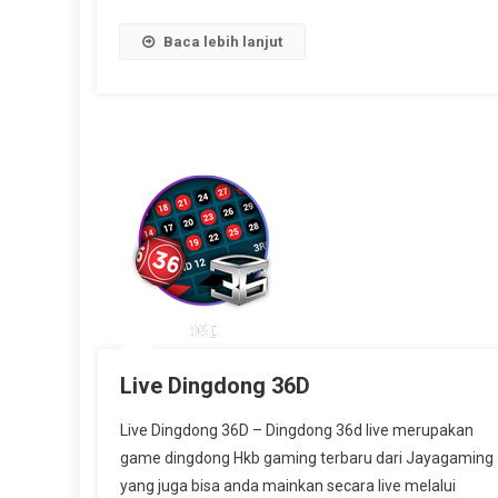
Baca lebih lanjut
Live Dingdong 36D
Live Dingdong 36D – Dingdong 36d live merupakan
game dingdong Hkb gaming terbaru dari Jayagaming
yang juga bisa anda mainkan secara live melalui