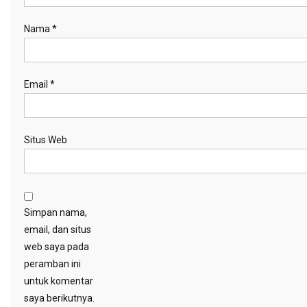
Nama
*
Email
*
Situs Web
Simpan nama,
email, dan situs
web saya pada
peramban ini
untuk komentar
saya berikutnya.