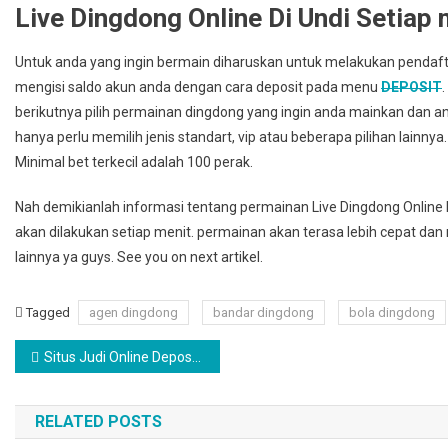
Live Dingdong Online Di Undi Setiap 
Untuk anda yang ingin bermain diharuskan untuk melakukan pendaftar
mengisi saldo akun anda dengan cara deposit pada menu
DEPOSIT
berikutnya pilih permainan dingdong yang ingin anda mainkan dan 
hanya perlu memilih jenis standart, vip atau beberapa pilihan lainnya.
Minimal bet terkecil adalah 100 perak.
Nah demikianlah informasi tentang permainan Live Dingdong Online Di
akan dilakukan setiap menit. permainan akan terasa lebih cepat dan
lainnya ya guys. See you on next artikel.
Tagged
agen dingdong
bandar dingdong
bola dingdong
Navigasi pos
Situs Judi Online Deposit Via Pulsa Telkomsel XL
RELATED POSTS