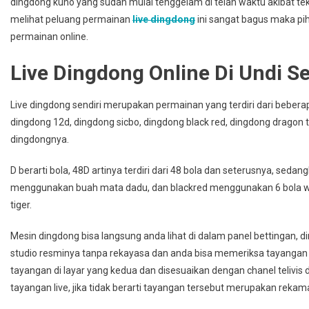
dingdong kuno yang sudah mulai tenggelam di telan waktu akibat te
melihat peluang permainan
live dingdong
ini sangat bagus maka p
permainan online.
Live Dingdong Online Di Undi S
Live dingdong sendiri merupakan permainan yang terdiri dari beberap
dingdong 12d, dingdong sicbo, dingdong black red, dingdong dragon t
dingdongnya.
D berarti bola, 48D artinya terdiri dari 48 bola dan seterusnya, sed
menggunakan buah mata dadu, dan blackred menggunakan 6 bola war
tiger.
Mesin dingdong bisa langsung anda lihat di dalam panel bettingan,
studio resminya tanpa rekayasa dan anda bisa memeriksa tayangan 
tayangan di layar yang kedua dan disesuaikan dengan chanel telivis 
tayangan live, jika tidak berarti tayangan tersebut merupakan rekam