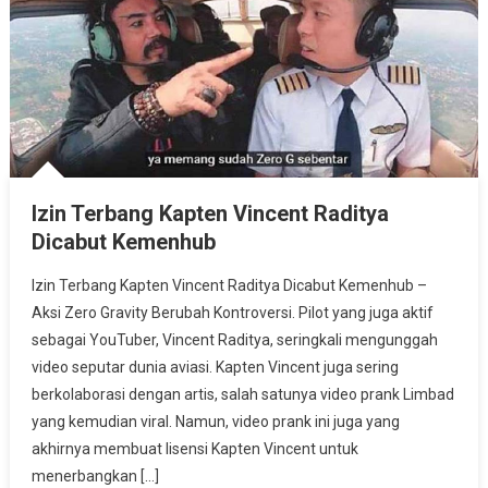
Izin Terbang Kapten Vincent Raditya
Dicabut Kemenhub
Izin Terbang Kapten Vincent Raditya Dicabut Kemenhub –
Aksi Zero Gravity Berubah Kontroversi. Pilot yang juga aktif
sebagai YouTuber, Vincent Raditya, seringkali mengunggah
video seputar dunia aviasi. Kapten Vincent juga sering
berkolaborasi dengan artis, salah satunya video prank Limbad
yang kemudian viral. Namun, video prank ini juga yang
akhirnya membuat lisensi Kapten Vincent untuk
menerbangkan […]