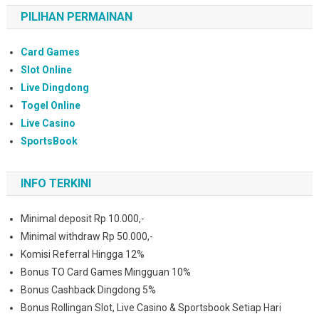
PILIHAN PERMAINAN
Card Games
Slot Online
Live Dingdong
Togel Online
Live Casino
SportsBook
INFO TERKINI
Minimal deposit Rp 10.000,-
Minimal withdraw Rp 50.000,-
Komisi Referral Hingga 12%
Bonus TO Card Games Mingguan 10%
Bonus Cashback Dingdong 5%
Bonus Rollingan Slot, Live Casino & Sportsbook Setiap Hari