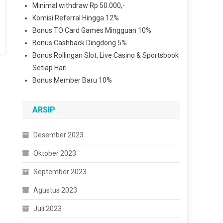
Minimal withdraw Rp 50.000,-
Komisi Referral Hingga 12%
Bonus TO Card Games Mingguan 10%
Bonus Cashback Dingdong 5%
Bonus Rollingan Slot, Live Casino & Sportsbook
Setiap Hari
Bonus Member Baru 10%
ARSIP
Desember 2023
Oktober 2023
September 2023
Agustus 2023
Juli 2023