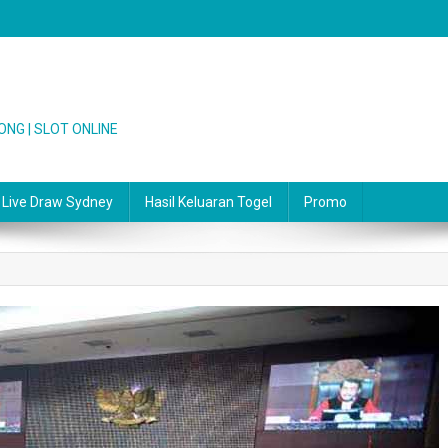
ONG | SLOT ONLINE
Live Draw Sydney
Hasil Keluaran Togel
Promo