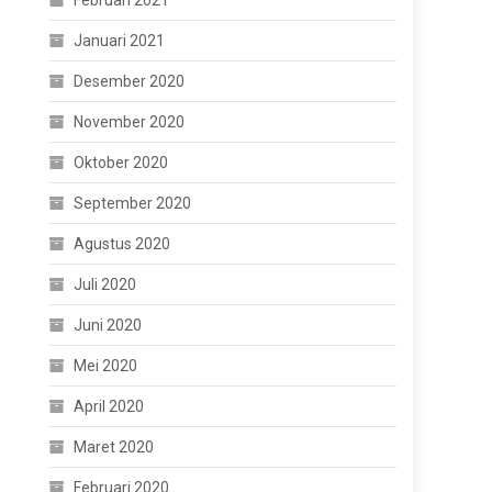
Februari 2021
Januari 2021
Desember 2020
November 2020
Oktober 2020
September 2020
Agustus 2020
Juli 2020
Juni 2020
Mei 2020
April 2020
Maret 2020
Februari 2020