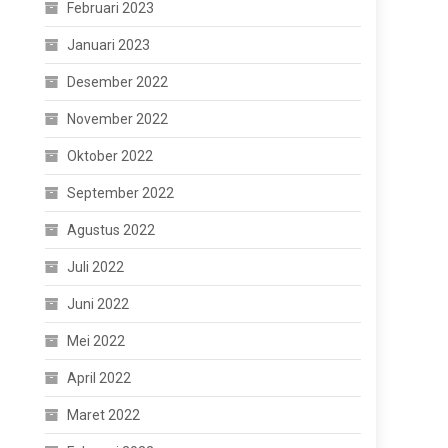
Februari 2023
Januari 2023
Desember 2022
November 2022
Oktober 2022
September 2022
Agustus 2022
Juli 2022
Juni 2022
Mei 2022
April 2022
Maret 2022