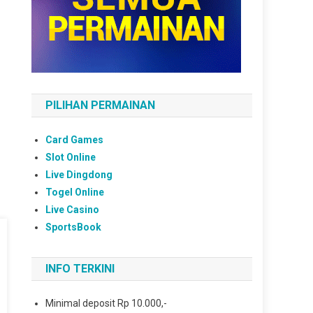
PILIHAN PERMAINAN
Card Games
Slot Online
Live Dingdong
Togel Online
Live Casino
SportsBook
INFO TERKINI
Minimal deposit Rp 10.000,-