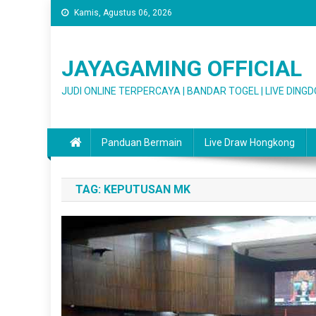
Skip to content
Kamis, Agustus 06, 2026
JAYAGAMING OFFICIAL
JUDI ONLINE TERPERCAYA | BANDAR TOGEL | LIVE DINGD
Panduan Bermain
Live Draw Hongkong
TAG: KEPUTUSAN MK