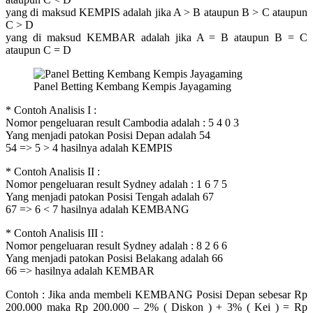
yang di maksud KEMPIS adalah jika A > B ataupun B > C ataupun
C > D
yang di maksud KEMBAR adalah jika A = B ataupun B = C
ataupun C = D
Panel Betting Kembang Kempis Jayagaming
* Contoh Analisis I :
Nomor pengeluaran result Cambodia adalah : 5 4 0 3
Yang menjadi patokan Posisi Depan adalah 54
54 => 5 > 4 hasilnya adalah KEMPIS
* Contoh Analisis II :
Nomor pengeluaran result Sydney adalah : 1 6 7 5
Yang menjadi patokan Posisi Tengah adalah 67
67 => 6 < 7 hasilnya adalah KEMBANG
* Contoh Analisis III :
Nomor pengeluaran result Sydney adalah : 8 2 6 6
Yang menjadi patokan Posisi Belakang adalah 66
66 => hasilnya adalah KEMBAR
Contoh : Jika anda membeli KEMBANG Posisi Depan sebesar Rp
200.000 maka Rp 200.000 – 2% ( Diskon ) + 3% ( Kei ) = Rp