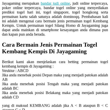
Jayagaming merupakan
bandar judi online
, judi online terpercaya,
poker online terpercaya, bandar togel online yang menyediakan
prediksi togel hari ini, togel singapore, togel hongkong serta
permainan kartu salah satunya adalah dominoqq. Pembahasan kali
ini adalah mengenai cara bermain jenis permainan togel Kembang
Kempis. Untuk permainan togel Silang Homo di Jayagaming juga
dapat anda mainkan di smartphone kesayangan anda dimana pun
dan kapan pun anda berada.
Cara Bermain Jenis Permainan Togel
Kembang Kempis Di Jayagaming
Berikut kami akan menjelaskan cara betting permainan togel
kembang kempis di Jayagaming :
Struktur : ABCD
Jika anda menebak posisi Depan maka yang menjadi patokan adalah
AB
Jika anda menebak posisi Tengah maka yang menjadi patokan
adalah BC
Jika anda menebak posisi Belakang maka yang menjadi patokan
adalah CD
yang di maksud KEMBANG adalah jika A < B ataupun B < C
ataupun C < D