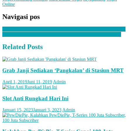
Online
Navigasi pos
Cara Bermain Jenis Permainan Togel Silang Homo Di Jayagaming
Cara Bermain Jenis Permainan Togel Kombinasi Di Jayagaming
Related Posts
Grab Janji Sediakan ‘Pangkalan’ di Stasiun MRT
April 1, 2019
Juni 11, 2019
Admin
Slot Anti Rungkad Hari Ini
Januari 15, 2023
Januari 3, 2023
Admin